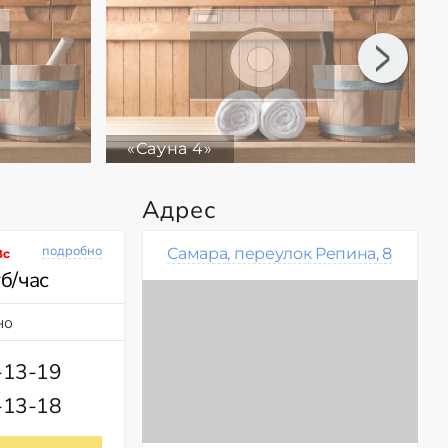
«Сауна 4»
Адрес
подробно
Самара, переулок Репина, 8
Вс
б/час
но
-13-19
-13-18