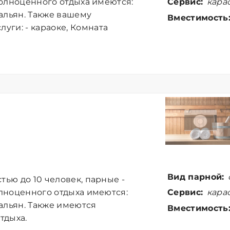
Сервис:
карао
 полноценного отдыха имеются:
альян. Также вашему
Вместимость
ги: - караоке, Комната
Вид парной:
тью до 10 человек, парные -
Сервис:
карао
олноценного отдыха имеются:
альян. Также имеются
Вместимость
тдыха.