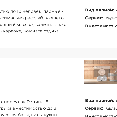
Вид парной:
тью до 10 человек, парные -
Сервис:
карао
максимально расслабляющего
ельный массаж, кальян. Также
Вместимость
- караоке, Комната отдыха.
Вид парной:
, переулок Репина, 8,
Сервис:
карао
отдыха вместимостью до 8
усская баня, виды кухни - .
Вместимость