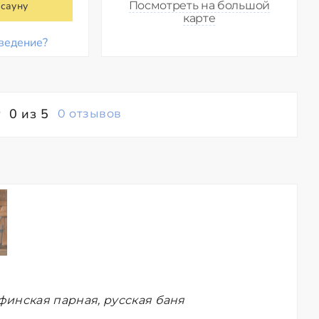
Посмотреть на большой
 сауну
карте
ведение?
0 из 5
0 отзывов
финская парная, русская баня