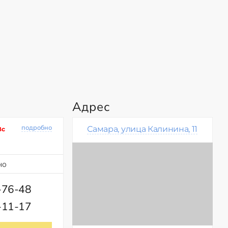
Адрес
подробно
Самара, улица Калинина, 11
Вс
но
-76-48
-11-17