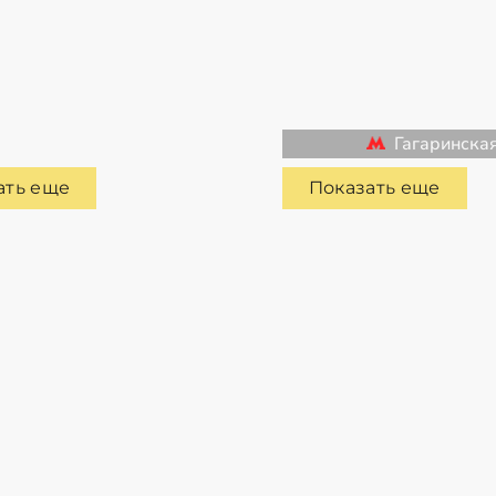
Гагаринска
ать еще
Показать еще