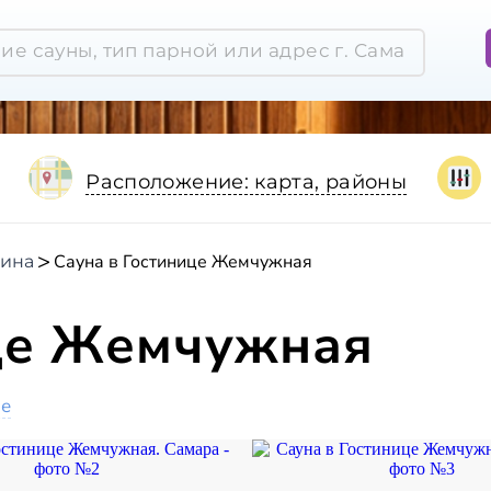
Расположение: карта, районы
Сауна в Гостинице Жемчужная
нина
ице Жемчужная
ое