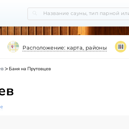
Расположение: карта, районы
Баня на Прутовцев
ев
ев
ое