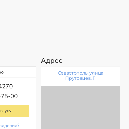
Адрес
но
Севастополь, улица
Прутовцев, 11
84270
-75-00
 сауну
ведение?