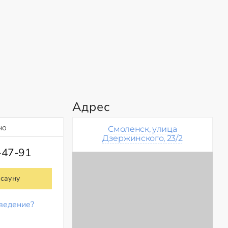
Адрес
но
Смоленск, улица
Дзержинского, 23/2
-47-91
 сауну
ведение?