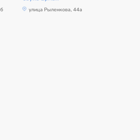
4б
улица Рыленкова, 44а