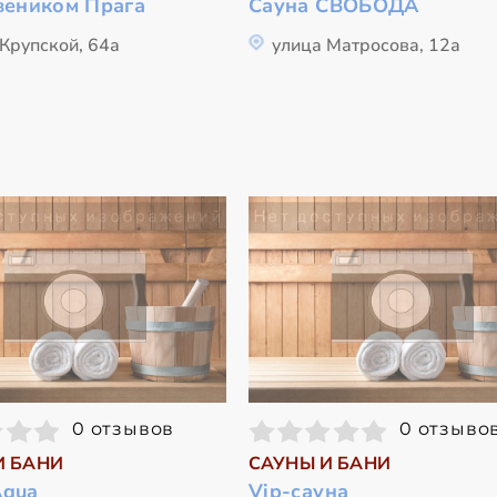
веником Прага
Сауна СВОБОДА
Крупской, 64а
улица Матросова, 12а
0 отзывов
0 отзыво
И БАНИ
САУНЫ И БАНИ
Aqua
Vip-сауна