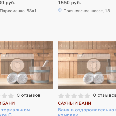
00 руб.
1550 руб.
 Пархоменко, 58к1
Поляковское шоссе, 18
0 отзывов
0 отзыво
И БАНИ
САУНЫ И БАНИ
в термальном
Баня в оздоровительно
ксе G
комплек