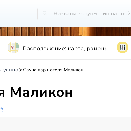
Расположение: карта, районы
Сауна парк-отеля Маликон
я улица
ля Маликон
ое