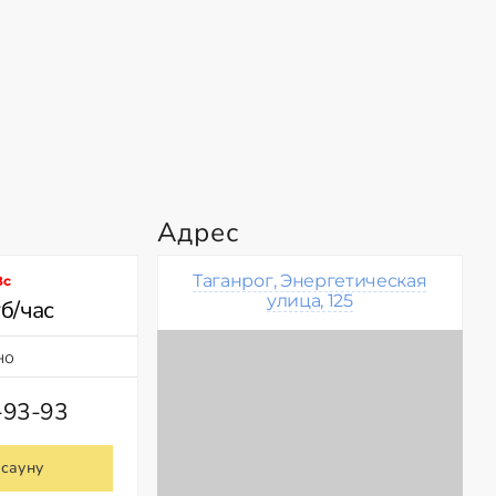
Адрес
Таганрог, Энергетическая
Вс
улица, 125
б/час
но
-93-93
 сауну