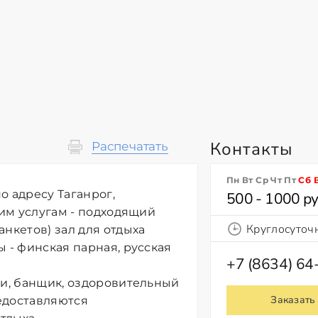
Контакты
Распечатать
Пн Вт Ср Чт Пт
Сб
о адресу Таганрог,
500 - 1000 ру
шим услугам - подходящий
Круглосуточ
нкетов) зал для отдыха
 - финская парная, русская
+7 (8634) 64
ки, банщик, оздоровительный
Заказать
едоставляются