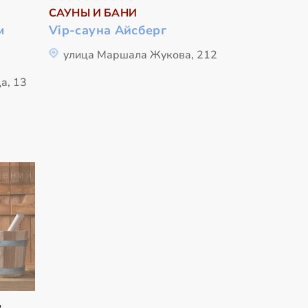
САУНЫ И БАНИ
м
Vip-сауна Айсберг
улица Маршала Жукова, 212
а, 13
в