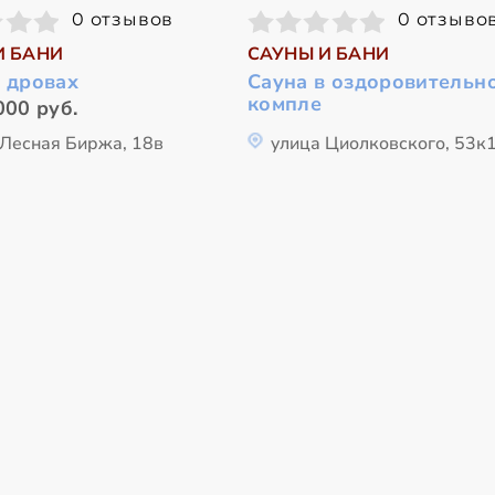
0 отзывов
0 отзыво
И БАНИ
САУНЫ И БАНИ
а дровах
Сауна в оздоровительн
компле
000 руб.
 Лесная Биржа, 18в
улица Циолковского, 53к