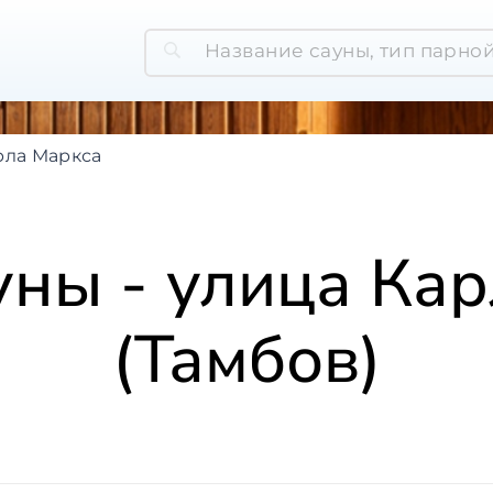
рла Маркса
уны - улица Ка
(Тамбов)