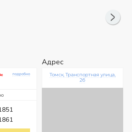
Адрес
подробно
Томск, Транспортная улица,
Вс
2б
но
51851
51861