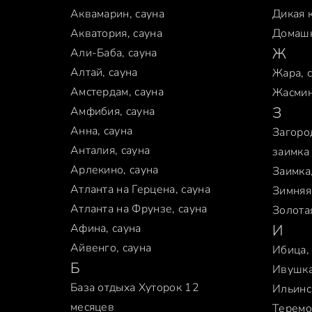
Аквамарин, сауна
Дикая к
Акватория, сауна
Домашн
Ж
Али-Баба, сауна
Алтай, сауна
Жара, 
Амстердам, сауна
Жасмин
З
Амфибия, сауна
Анна, сауна
Загоро
Анталия, сауна
заимка
Арлекино, сауна
Заимка,
Атланта на Герцена, сауна
Зимняя
Атланта на Фрунзе, сауна
Золота
Афина, сауна
И
Айвенго, сауна
Ибица,
Б
Ивушка
База отдыха Хуторок 12
Ильинс
месяцев
Теремо