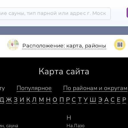
Расположение: карта, районы
Карта сайта
ту
Популярное
По районам и округам
Д
Ж
З
И
К
Л
М
Н
О
П
Р
С
Т
У
Ш
Э
A
C
E
P
Н
н, сауна
На Лазо