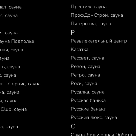
Престиж, сауна
ал, сауна
ПрофДомСтрой, сауна
с, сауна
Пятерочка, сауна
Р
я, сауна
Развлекательный центр
ауна Подполье
Касатка
ная, сауна
Рассвет, сауна
ауна
Резон, сауна
ть, сауна
Ретро, сауна
, сауна
Роси, сауна
акт-Сервис, сауна
Русалка, сауна
а, сауна
Русская банька
ч, сауна
Русские баньки
Club, сауна
Русский люкс, сауна
С
а, сауна
Сауна-бильярдная Орбита