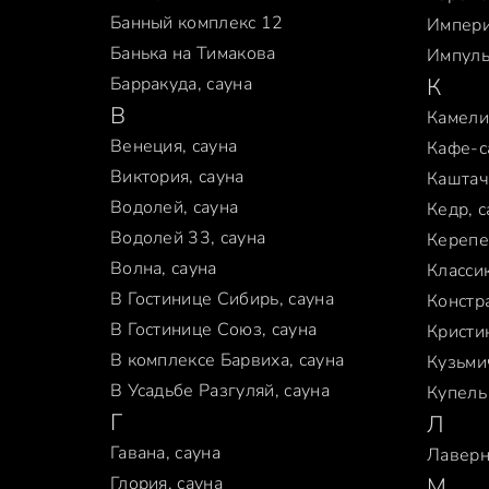
Банный комплекс 12
Импери
Банька на Тимакова
Импуль
Барракуда, сауна
К
В
Камели
Венеция, сауна
Кафе-с
Виктория, сауна
Каштач
Водолей, сауна
Кедр, с
Водолей 33, сауна
Керепе
Волна, сауна
Классик
В Гостинице Сибирь, сауна
Констр
В Гостинице Союз, сауна
Кристин
В комплексе Барвиха, сауна
Кузьми
В Усадьбе Разгуляй, сауна
Купель 
Г
Л
Гавана, сауна
Лаверн
Глория, сауна
М