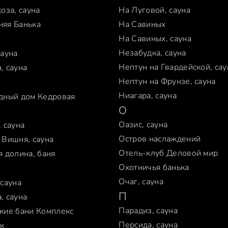
оза, сауна
На Луговой, сауна
яя Банька
На Савиных
На Савиных, сауна
Незабудка, сауна
сауна
Нептун на Гвардейской, сау
, сауна
Нептун на Фрунзе, сауна
Ниагара, сауна
дный дом Кедровая
О
Оазис, сауна
 сауна
Остров наслаждений
 Вишня, сауна
Отель-клуб Деловой мир
я долина, баня
Охотничья банька
Очаг, сауна
 сауна
П
, сауна
Парадиз, сауна
кие бани Комплекс
Персида, сауна
к