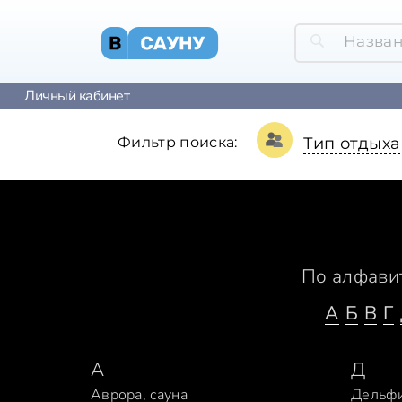
Личный кабинет
Фильтр поиска:
Тип отдыха
По алфави
А
Б
В
Г
А
Д
Аврора, сауна
Дельфи