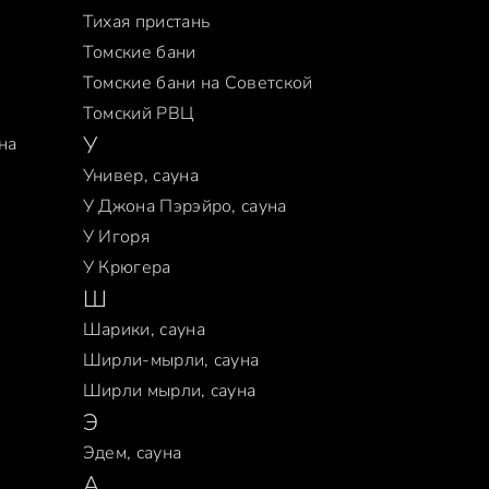
Тихая пристань
Томские бани
Томские бани на Советской
Томский РВЦ
У
на
Универ, сауна
У Джона Пэрэйро, сауна
У Игоря
У Крюгера
Ш
Шарики, сауна
Ширли-мырли, сауна
Ширли мырли, сауна
Э
Эдем, сауна
A