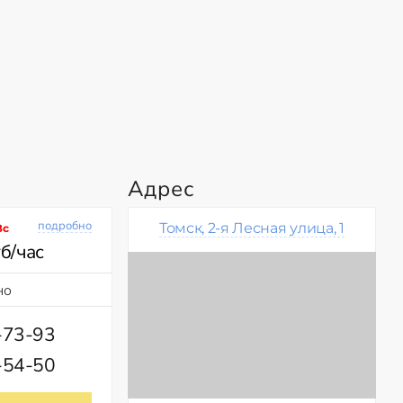
Адрес
подробно
Томск, 2-я Лесная улица, 1
Вс
б/час
но
-73-93
-54-50