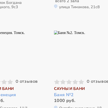
всего 2 зала
лок Богдана
кого, 9с3
улица Тимакова, 21с8
0 отзывов
0 отзыво
И БАНИ
САУНЫ И БАНИ
Венеция
Баня №2
б.
1000 руб.