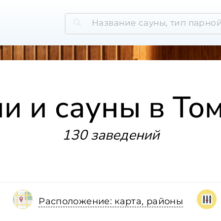
и и сауны в То
130 заведений
Расположение: карта, районы