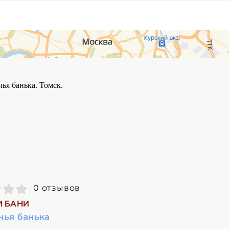
0 отзывов
И БАНИ
чья банька
.