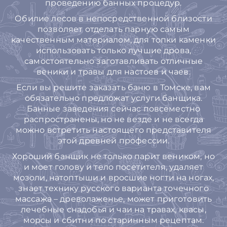
проведению банных процедур.
Обилие лесов в непосредственной близости
позволяет отделать парную самым
качественным материалом, для топки каменки
использовать только лучшие дрова,
самостоятельно заготавливать отличные
веники и травы для настоев и чаев.
Если вы решите заказать баню в Томске, вам
обязательно предложат услуги банщика.
Банные заведения сейчас повсеместно
распространены, но не везде и не всегда
можно встретить настоящего представителя
этой древней профессии.
Хороший банщик не только парит веником, но
и моет голову и тело посетителя, удаляет
мозоли, натоптыши и вросшие ногти на ногах,
знает технику русского варианта точечного
массажа – древолаженье, может приготовить
лечебные снадобья и чаи на травах, квасы,
морсы и сбитни по старинным рецептам.