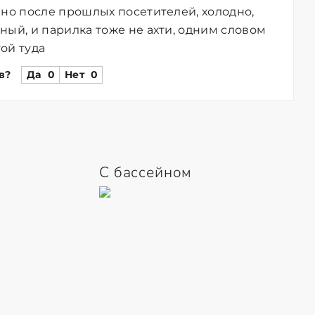
ано после прошлых посетителей, холодно,
ный, и парилка тоже не ахти, одним словом
ой туда
в?
Да
0
Нет
0
С бассейном