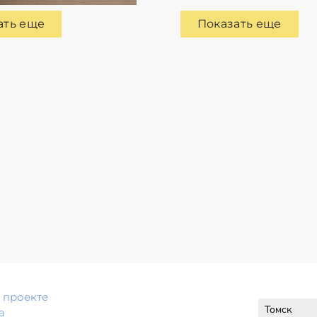
ать еще
Показать еще
 проекте
а