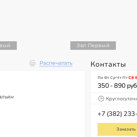
рвый
Зал Первый
Контакты
Распечатать
Пн Вт Ср Чт Пт
Сб
350 - 890 руб
альян
Круглосуточ
+7 (382) 233
Заказать