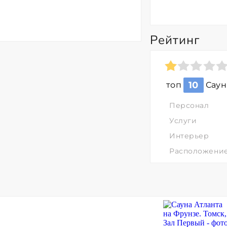
Рейтинг
10
топ
Саун
Персонал
Услуги
Интерьер
Расположени