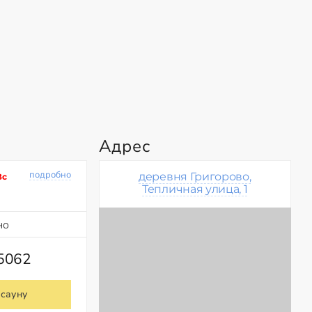
Адрес
подробно
деревня Григорово,
Вс
Тепличная улица, 1
но
45062
 сауну