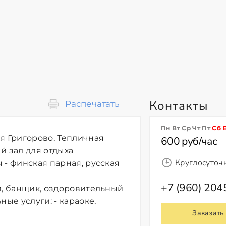
Контакты
Распечатать
Пн Вт Ср Чт Пт
Сб
я Григорово, Тепличная
600 руб/час
ый зал для отдыха
Круглосуточ
 - финская парная, русская
+7 (960) 20
и, банщик, оздоровительный
ые услуги: - караоке,
Заказать