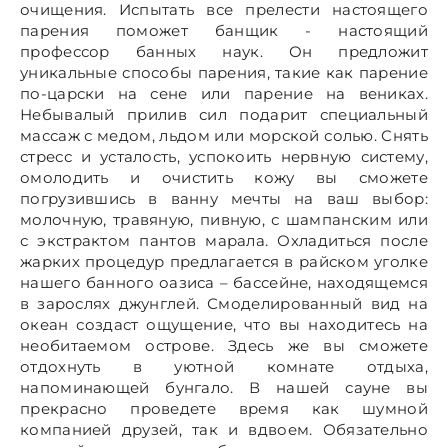
очищения. Испытать все прелести настоящего
парения поможет банщик - настоящий
профессор банных наук. Он предложит
уникальные способы парения, такие как парение
по-царски на сене или парение на вениках.
Небывалый прилив сил подарит специальный
массаж с медом, льдом или морской солью. Снять
стресс и усталость, успокоить нервную систему,
омолодить и очистить кожу вы сможете
погрузившись в ванну мечты на ваш выбор:
молочную, травяную, пивную, с шампанским или
с экстрактом пантов марала. Охладиться после
жарких процедур предлагается в райском уголке
нашего банного оазиса – бассейне, находящемся
в зарослях джунглей. Смоделированный вид на
океан создаст ощущение, что вы находитесь на
необитаемом острове. Здесь же вы сможете
отдохнуть в уютной комнате отдыха,
напоминающей бунгало. В нашей сауне вы
прекрасно проведете время как шумной
компанией друзей, так и вдвоем. Обязательно