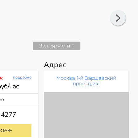
Зал Бруклин
Адрес
подробно
Москва, 1-й Варшавский
Вс
проезд, 2к1
руб/час
но
-4277
 сауну