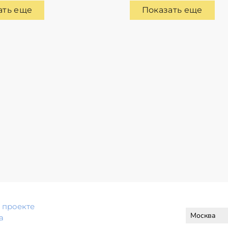
ать еще
Показать еще
 проекте
а