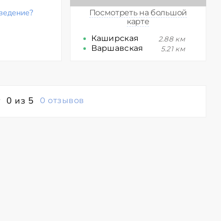
ведение?
Посмотреть на большой
карте
Каширская
2.88 км
Варшавская
5.21 км
0 из 5
0 отзывов