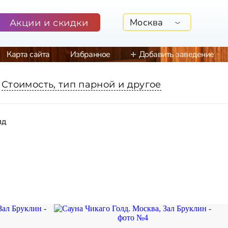
Москва
Акции и скидки
Карта сайта
Избранное
Добавить заведение
Стоимость, тип парной и другое
лд