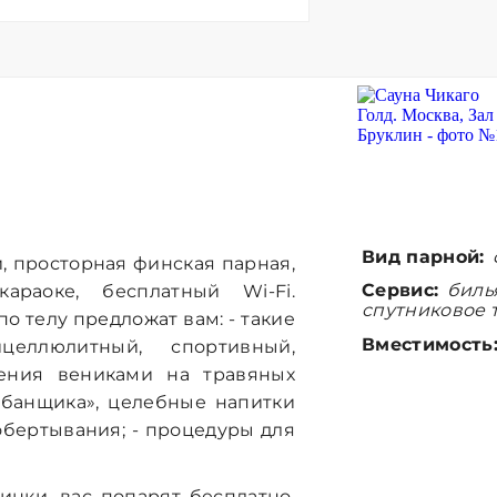
Вид парной:
, просторная финская парная,
Сервис:
билья
караоке, бесплатный Wi-Fi.
спутниковое т
 телу предложат вам: - такие
Вместимость
целлюлитный, спортивный,
рения вениками на травяных
ь банщика», целебные напитки
обертывания; - процедуры для
инки, вас попарят бесплатно.