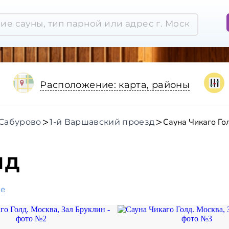
Расположение: карта, районы
Сауна Чикаго Го
Сабурово
1-й Варшавский проезд
лд
ое