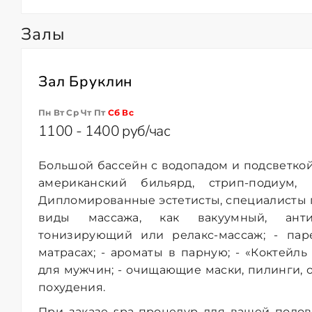
Залы
Зал Бруклин
Пн Вт Ср Чт Пт
Сб
Вс
1100 - 1400 руб/час
Большой бассейн с водопадом и подсветкой
американский бильярд, стрип-подиум, 
Дипломированные эстетисты, специалисты по
виды массажа, как вакуумный, анти
тонизирующий или релакс-массаж; - па
матрасах; - ароматы в парную; - «Коктейл
для мужчин; - очищающие маски, пилинги, 
похудения.
При заказе spa-процедур для вашей полов