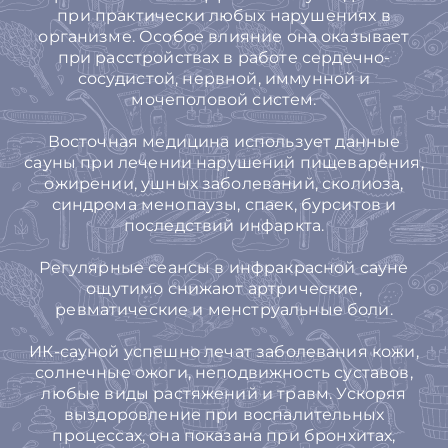
при практически любых нарушениях в
организме. Особое влияние она оказывает
при расстройствах в работе сердечно-
сосудистой, нервной, иммунной и
мочеполовой систем.
Восточная медицина использует данные
сауны при лечении нарушений пищеварения,
ожирении, ушных заболеваний, сколиоза,
синдрома менопаузы, спаек, бурситов и
последствий инфаркта.
Регулярные сеансы в инфракрасной сауне
ощутимо снижают артрические,
ревматические и менструальные боли.
ИК-сауной успешно лечат заболевания кожи,
солнечные ожоги, неподвижность суставов,
любые виды растяжений и травм. Ускоряя
выздоровление при воспалительных
процессах, она показана при бронхитах,