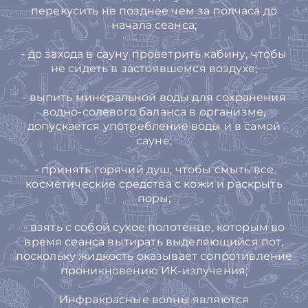
перекусить не позднее чем за полчаса до
начала сеанса;
- до захода в сауну проветрить кабину, чтобы
не сидеть в застоявшемся воздухе;
- выпить минеральной воды для сохранения
водно-солевого баланса в организме,
допускается употребление воды и в самой
сауне;
- принять горячий душ, чтобы смыть все
косметические средства с кожи и раскрыть
поры;
- взять с собой сухое полотенце, которым во
время сеанса вытирать выделяющийся пот,
поскольку жидкость оказывает сопротивление
проникновению ИК-излучения;
Инфракрасные волны являются