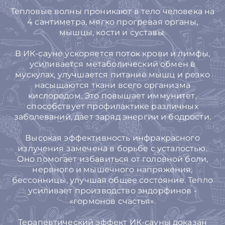
Тепловые волны проникают в тело человека на
4 сантиметра, мягко прогревая органы,
мышцы, кости и суставы.
В ИК-сауне ускоряется поток крови и лимфы,
усиливается метаболический обмен в
мускулах, улучшается питание мышц и резко
насыщаются ткани всего организма
кислородом. Это повышает иммунитет,
способствует профилактике различных
заболеваний, дает заряд энергии и бодрости.
Высокая эффективность инфракрасного
излучения замечена в борьбе с усталостью.
Оно помогает избавиться от головной боли,
нервного и мышечного напряжения,
бессонницы, улучшая общее состояние. Тепло
усиливает производство эндорфинов -
«гормонов счастья».
Терапевтический эффект ИК-сауны доказан