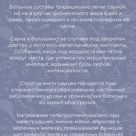
Больные суставы традиционно лечат сауной,
но не в случае хронического жара в них и
травм, произошедших в течение последних 48
часов.
Сауна в большинстве случаев под запретом
для тех, у кого есть металлические импланты.
Особенно, когда под воздействием тепла
вокруг места, где установлен хирургический
имплант, возникает боль любой
интенсивности.
Строгое «нет» саунам говорится при
злокачественных образованиях, системных
заболеваниях крови и хронических болезнях
во время обострения.
Нагревание тела противопоказано при
менструациях, миоме матки, опухолях в
молочных железах, повышенной функции
щитовидной железы, серьезных болезнях