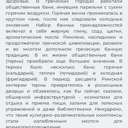
здоровью. В греческих городах работали
общественные бани, имевшие парильни с сухим
горячим воздухом. Горячая ванна принималась в
круглом чане, после нее следовали холодные
омовения. Набор банных принадлежностей
включал в себя жирную глину, соду, щетки,
ароматические масла. Римляне, наследники и
продолжатели греческой цивилизации, развили
и во многом дополнили греческую банную
традицию. В их жизни общественные бани
(термы) приобрели еще большее значение. В
термах было несколько бань: горячая
(кальдарий), теплая (тепидарий) и холодная
(фригидарий). В период расцвета Римской
империи термы превратились в роскошные
дворцы и обзавелись, как бы сейчас сказали,
обширной инфраструктурой - комнатами для
отдыха и приема пищи, залами для телесных
упражнений и даже библиотеками. Немудрено,
что такие культурно-развлекательные комплексы
стали излюбленным местом для
времяпрепровождения.