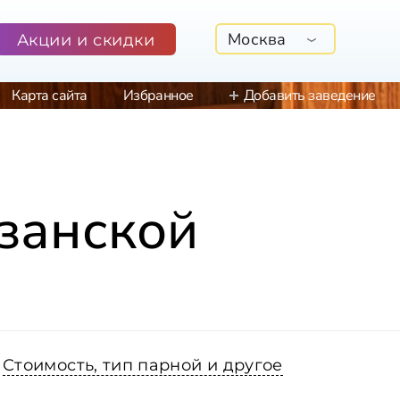
Москва
Акции и скидки
Карта сайта
Избранное
Добавить заведение
занской
Стоимость, тип парной и другое