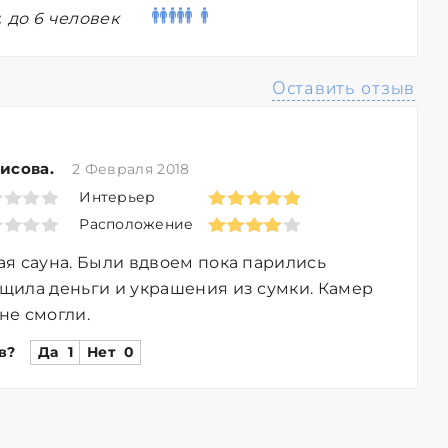
:
до 6 человек
Оставить отзыв
исова.
2 Февраля 2018
Интерьер
Расположение
я сауна. Были вдвоем пока парились
щила деньги и украшения из сумки. Камер
 не смогли.
в?
Да
1
Нет
0