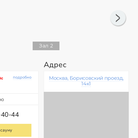
Зал 2
Адрес
подробно
Москва, Борисовский проезд,
Вс
14к1
но
-40-44
 сауну