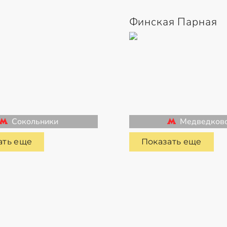
Финская Парная
Сокольники
Медведков
ать еще
Показать еще