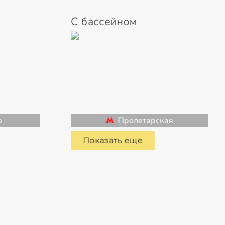
С бассейном
о
Пролетарская
Показать еще