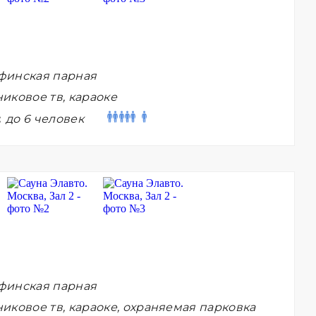
финская парная
иковое тв, караоке
:
до 6 человек
финская парная
иковое тв, караоке, охраняемая парковка