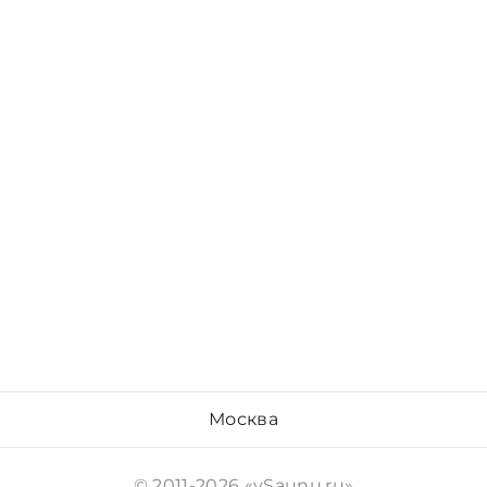
Москва
© 2011-2026 «vSaunu.ru»