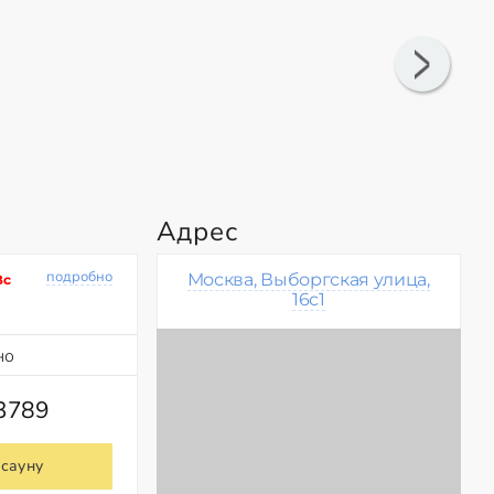
Адрес
подробно
Москва, Выборгская улица,
Вс
16с1
но
73789
 сауну