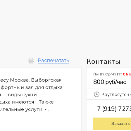
Контакты
Распечатать
Пн Вт Ср Чт Пт
Сб
ресу Москва, Выборгская
800 руб/час
омфортный зал для отдыха
Круглосуточ
 , виды кухни - .
ыха имеются: . Также
+7 (919) 72
ельные услуги: - .
Заказать