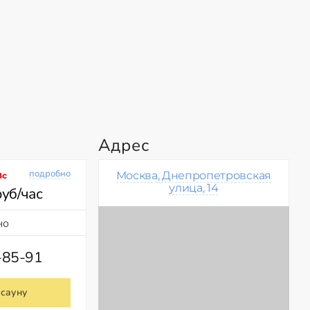
Адрес
подробно
Москва, Днепропетровская
Вс
улица, 14
руб/час
но
-85-91
 сауну