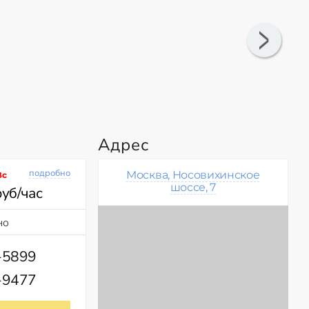
Адрес
подробно
Москва, Носовихинское
Вс
шоссе, 7
руб/час
но
-5899
-9477