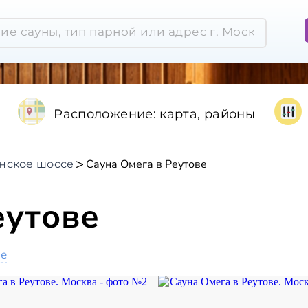
Расположение: карта, районы
Сауна Омега в Реутове
нское шоссе
еутове
ое