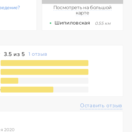
ведение?
Посмотреть на большой
карте
Шипиловская
0.55 км
3.5 из 5
1 отзыв
е
Оставить отзыв
я 2020