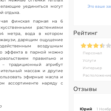
ют нежные оттенки теплых
Это ваше за
Желающие уединиться могут
й отдыха.
ячая финская парная на 6
кусственными растениями
Рейтинг
4 метра, вода в котором
 джакузи, дарящим ощущение
одейственным воздушным
го эффекта в парной можно
Персонал
довольствием правильно и
Услуги
 – традиционный атрибут
Интерьер
вительный массаж и другие
Расположени
пользовать эфирные масла и
ом ассортименте наряду с
Отзывы
р
Юрий
1 Ноябр