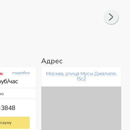
Адрес
подробно
Москва, улица Мусы Джалиля,
Вс
15с2
руб/час
но
-3848
 сауну