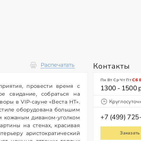
Контакты
Распечатать
Пн Вт Ср Чт Пт
Сб
риятия, провести время с
1300 - 1500 
ое свидание, собраться на
Круглосуточ
оры в VIP-сауне «Веста НТ».
 стиле оборудована большим
+7 (499) 725
ым кожаным диваном-уголком
артины на стенах, красивая
Заказать
терьеру аристократический