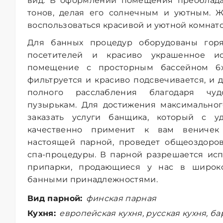
вид. В оформлении помещения преоблада
тонов, делая его солнечным и уютным. 
воспользоваться красивой и уютной комнато
Для банных процедур оборудованы гор
посетителей и красиво украшенное ис
помещение с просторным бассейном 6x
фильтруется и красиво подсвечивается, и
полного расслабления благодаря чуд
пузырькам. Для достижения максимально
заказать услуги банщика, который с у
качественно применит к вам веничек
настоящей парной, проведет общеоздоро
спа-процедуры. В парной разрешается ис
припарки, продающиеся у нас в широк
банными принадлежностями.
Вид парной:
финская парная
Кухня:
европейская кухня, русская кухня, ба