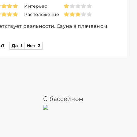
Интерьер
Расположение
етствует реальности. Сауна в плачевном
в?
Да
1
Нет
2
С бассейном