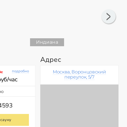
Индиана
Адрес
подробно
Москва, Воронцовский
Вс
переулок, 5/7
руб/час
но
24593
 сауну