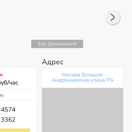
Зал Домашний
Адрес
Москва, Большая
Вс
Андроньевская улица, 17а
руб/час
но
-4574
-3362