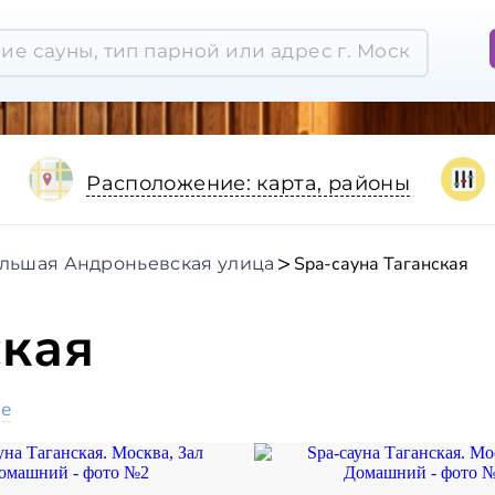
Расположение: карта, районы
Spa-сауна Таганская
льшая Андроньевская улица
ская
ое