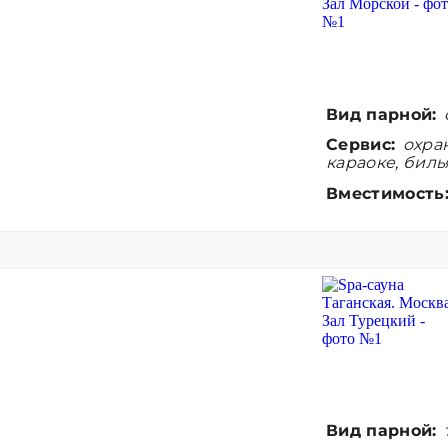
Вид парной:
Сервис:
охран
караоке, биль
Вместимость
Вид парной: