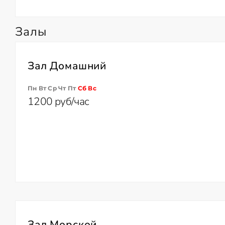
Залы
Зал Домашний
Пн Вт Ср Чт Пт
Сб
Вс
1200 руб/час
Зал Морской