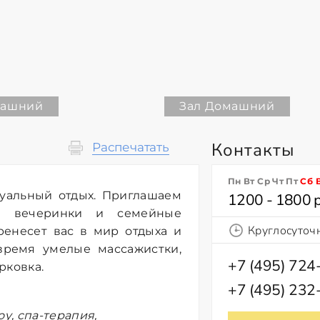
машний
Зал Домашний
Контакты
Распечатать
Пн Вт Ср Чт Пт
Сб
уальный отдых. Приглашаем
1200 - 1800 
е вечеринки и семейные
Круглосуточ
ренесет вас в мир отдыха и
время умелые массажистки,
+7 (495) 724
рковка.
+7 (495) 232
у, спа-терапия,