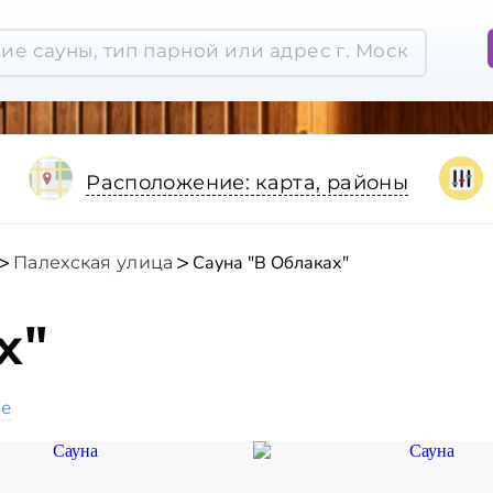
Расположение: карта, районы
Сауна "В Облаках"
Палехская улица
х"
ое