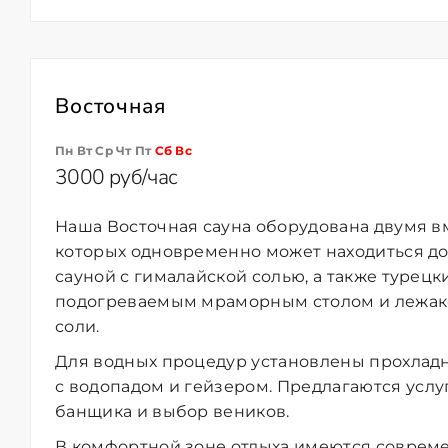
Восточная
Пн Вт Ср Чт Пт
Сб
Вс
3000 руб/час
Наша Восточная сауна
оборудована двумя 
которых одновременно может находиться до 
сауной с гималайской солью, а также турец
подогреваемым мраморным столом и лежако
соли.
Для водных процедур установлены прохладн
с водопадом и
гейзером
. Предлагаются усл
банщика и выбор веников.
В комфортной зоне отдыха имеются соврем