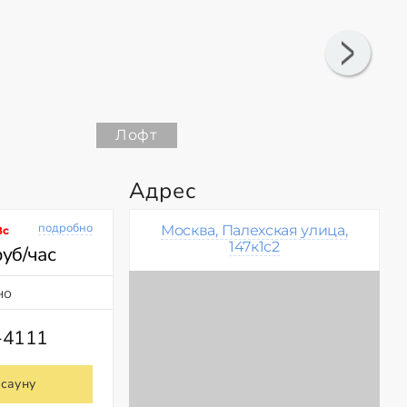
Лофт
Адрес
подробно
Москва, Палехская улица,
Вс
147к1с2
руб/час
но
-4111
 сауну