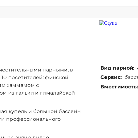
Вид парной:
вместительными
парными
,
в
Сервис:
бассе
10 посетителей:
финской
ким хаммамом с
Вместимость
м из гальки и гималайской
ая купель и большой бассейн
уги профессионального
енная аудио-видео