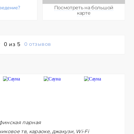
ведение?
Посмотреть на большой
карте
0 из 5
0 отзывов
финская парная
иковое тв, караоке, джакузи, Wi-Fi