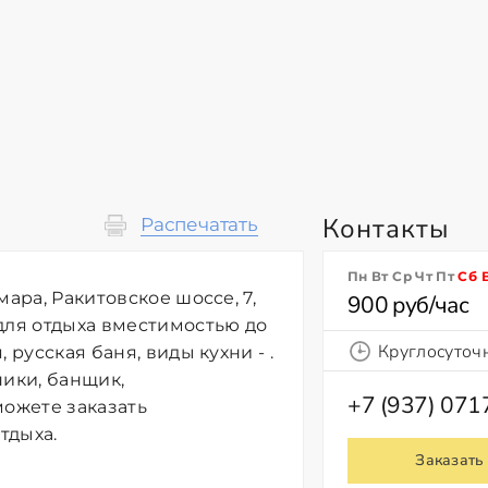
Контакты
Распечатать
Пн Вт Ср Чт Пт
Сб
ара, Ракитовское шоссе, 7,
900 руб/час
для отдыха вместимостью до
Круглосуточ
 русская баня, виды кухни - .
ники, банщик,
+7 (937) 07
можете заказать
тдыха.
Заказать