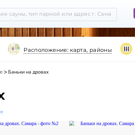
Расположение: карта, районы
Баньки на дровах
е
х
ое