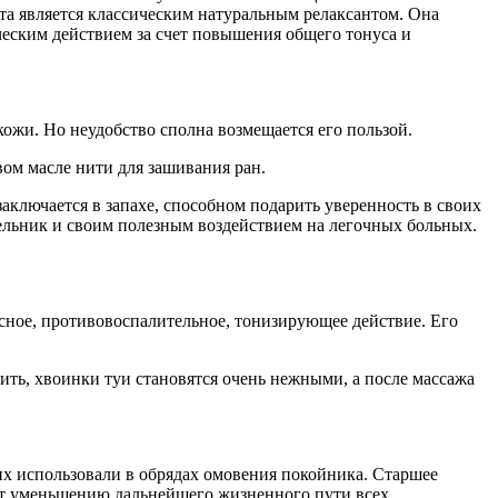
та является классическим натуральным релаксантом. Она
ческим действием за счет повышения общего тонуса и
ожи. Но неудобство сполна возмещается его пользой.
ом масле нити для зашивания ран.
заключается в запахе, способном подарить уверенность в своих
вельник и своим полезным воздействием на легочных больных.
сное, противовоспалительное, тонизирующее действие. Его
ить, хвоинки туи становятся очень нежными, а после массажа
их использовали в обрядах омовения покойника. Старшее
уют уменьшению дальнейшего жизненного пути всех