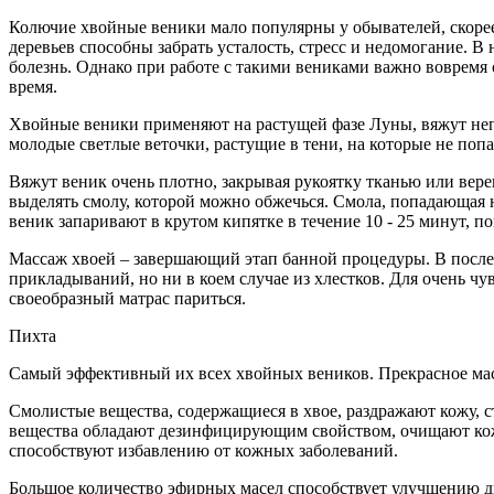
Колючие хвойные веники мало популярны у обывателей, скорее
деревьев способны забрать усталость, стресс и недомогание. 
болезнь. Однако при работе с такими вениками важно вовремя о
время.
Хвойные веники применяют на растущей фазе Луны, вяжут непо
молодые светлые веточки, растущие в тени, на которые не поп
Вяжут веник очень плотно, закрывая рукоятку тканью или вер
выделять смолу, которой можно обжечься. Смола, попадающая н
веник запаривают в крутом кипятке в течение 10 - 25 минут, по
Массаж хвоей – завершающий этап банной процедуры. В послед
прикладываний, но ни в коем случае из хлестков. Для очень ч
своеобразный матрас париться.
Пихта
Самый эффективный их всех хвойных веников. Прекрасное мас
Смолистые вещества, содержащиеся в хвое, раздражают кожу, 
вещества обладают дезинфицирующим свойством, очищают кожу
способствуют избавлению от кожных заболеваний.
Большое количество эфирных масел способствует улучшению ды