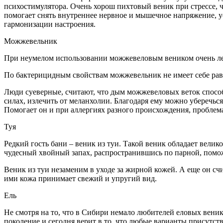
психостимулятора. Очень хорош пихтовый веник при стрессе, 
помогает снять внутреннее нервное и мышечное напряжение, ус
гармонизации настроения.
Можжевельник
При неумелом использовании можжевеловым веником очень легк
По бактерицидным свойствам можжевельник не имеет себе рав
Люди суеверные, считают, что дым можжевеловых веток способе
силах, излечить от меланхолии. Благодаря ему можно уберечь
Помогает он и при аллергиях разного происхождения, пробле
Туя
Редкий гость бани – веник из туи. Такой веник обладает вел
чудесный хвойный запах, распространившись по парной, помож
Веник из туи незаменим в уходе за жирной кожей. А еще он сч
ими кожа принимает свежий и упругий вид.
Ель
Не смотря на то, что в Сибири немало любителей еловых веник
поколение и сегодня верит в то, что любые варианты присутс