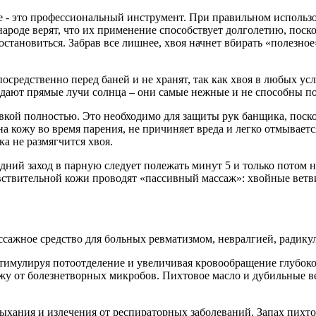
 - это профессиональный инструмент. При правильном использо
В народе верят, что их применение способствует долголетию, по
становиться. Забрав все лишнее, хвоя начнет вбирать «полезное»
средственно перед баней и не хранят, так как хвоя в любых ус
адают прямые лучи солнца – они самые нежные и не способны по
евкой полностью. Это необходимо для защиты рук банщика, поск
а кожу во время парения, не причиняет вреда и легко отмываетс
ка не размягчится хвоя.
ний заход в парную следует полежать минут 5 и только потом 
увствительной кожи проводят «пассивный массаж»: хвойные ветв
сажное средство для больных ревматизмом, невралгией, радику
стимулируя потоотделение и увеличивая кровообращение глубок
 от болезнетворных микробов. Пихтовое масло и дубильные ве
хания и излечения от респираторных заболеваний. Запах пихто