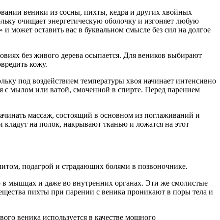
вании веники из сосны, пихты, кедра и других хвойных
скольку очищает энергетическую оболочку и изгоняет любую
 и может оставить вас в буквальном смысле без сил на долгое
ловиях без живого дерева осыпается. Для веников выбирают
вредить кожу.
ольку под воздействием температуры хвоя начинает интенсивно
я с мылом или ватой, смоченной в спирте. Перед парением
начинать массаж, состоящий в основном из поглаживаний и
и кладут на полок, накрывают тканью и ложатся на этот
литом, подагрой и страдающих болями в позвоночнике.
о в мышцах и даже во внутренних органах. Эти же смолистые
щества пихты при парении с веника проникают в поры тела и
вого веника используется в качестве мощного