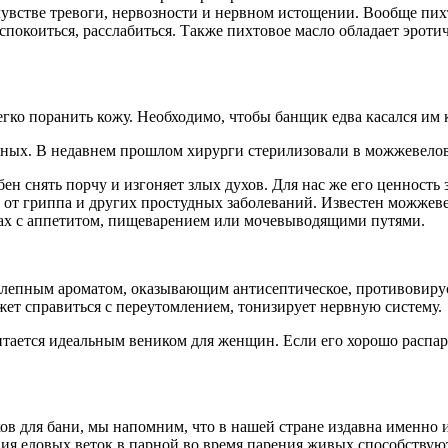
чувстве тревоги, нервозности и нервном истощении. Вообще пих
покоиться, расслабиться. Также пихтовое масло обладает эроти
о поранить кожу. Необходимо, чтобы банщик едва касался им к
ных. В недавнем прошлом хирурги стерилизовали в можжевелов
н снять порчу и изгоняет злых духов. Для нас же его ценность 
ся от гриппа и других простудных заболеваний. Известен можже
мах с аппетитом, пищеварением или мочевыводящими путями.
иколепным ароматом, оказывающим антисептическое, противовиру
ет справиться с переутомлением, тонизирует нервную систему.
итается идеальным веником для женщин. Если его хорошо распар
ов для бани, мы напомним, что в нашей стране издавна именно 
твия еловых веток в парной во время парения живых способств