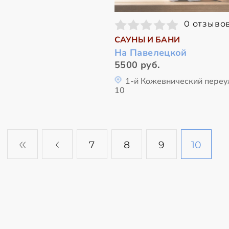
0 отзыво
САУНЫ И БАНИ
На Павелецкой
5500 руб.
1-й Кожевнический переу
10
7
8
9
10