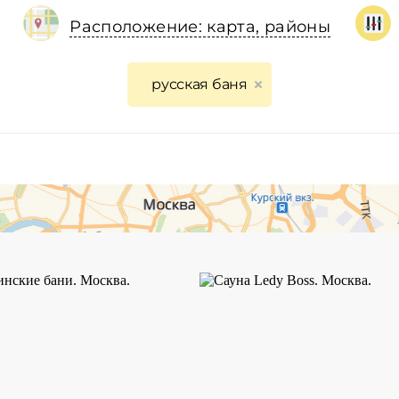
Расположение: карта, районы
русская баня