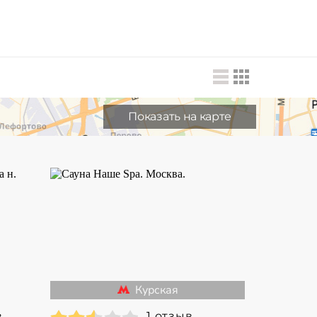
Показать на карте
Курская
в
1 отзыв