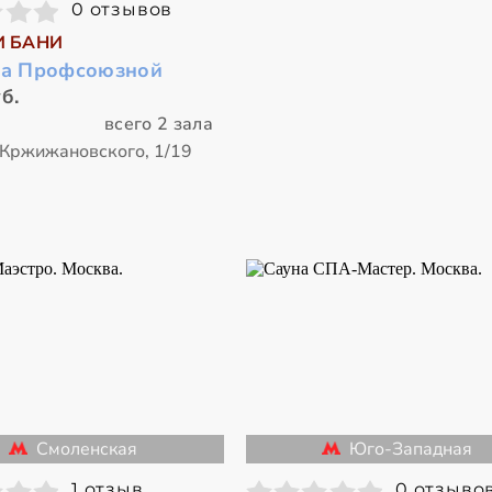
0 отзывов
И БАНИ
на Профсоюзной
б.
всего 2 зала
 Кржижановского, 1/19
Смоленская
Юго-Западная
1 отзыв
0 отзыво