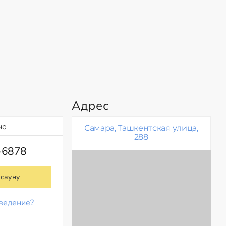
Адрес
но
Самара, Ташкентская улица,
288
-6878
 сауну
ведение?