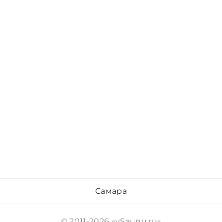
Самара
© 2011-2026 «vSaunu.ru»