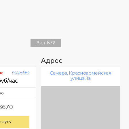
Зал №2
Адрес
подробно
Самара, Красноармейская
Вс
улица, 1а
руб/час
но
76670
 сауну