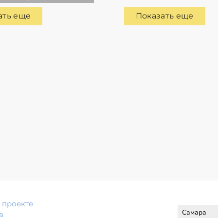
ать еще
Показать еще
 проекте
а