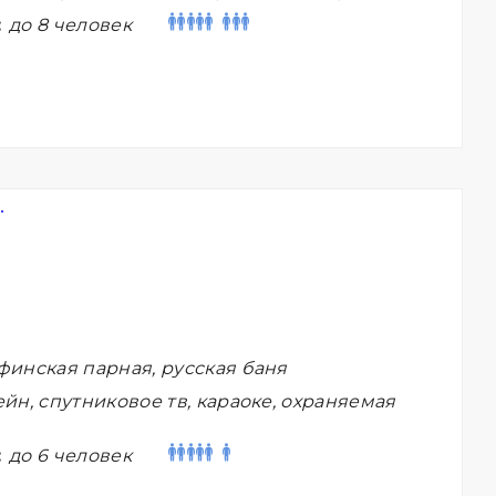
:
до 8 человек
финская парная, русская баня
йн, спутниковое тв, караоке, охраняемая
:
до 6 человек