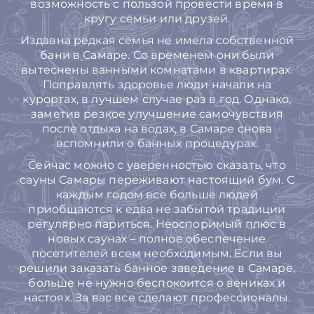
возможность с пользой провести время в
кругу семьи или друзей.
Издавна редкая семья не имела собственной
бани в Самаре. Со временем они были
вытеснены ванными комнатами в квартирах.
Поправлять здоровье люди начали на
курортах, в лучшем случае раз в год. Однако,
заметив резкое улучшение самочувствия
после отдыха на водах, в Самаре снова
вспомнили о банных процедурах.
Сейчас можно с уверенностью сказать, что
сауны Самары переживают настоящий бум. С
каждым годом все больше людей
приобщаются к едва не забытой традиции
регулярно париться. Неоспоримый плюс в
новых саунах – полное обеспечение
посетителей всем необходимым. Если вы
решили заказать банное заведение в Самаре,
больше не нужно беспокоится о вениках и
настоях. За вас все сделают профессионалы.