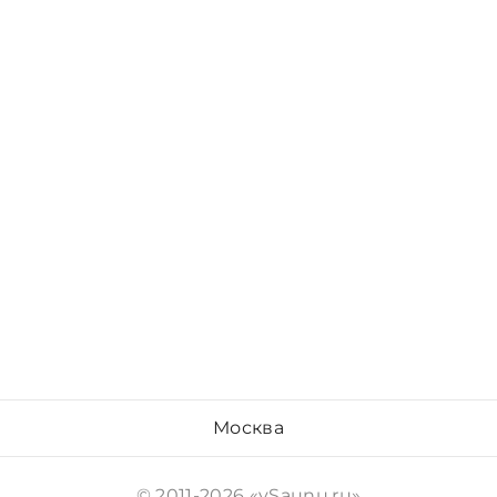
Москва
© 2011-2026 «vSaunu.ru»